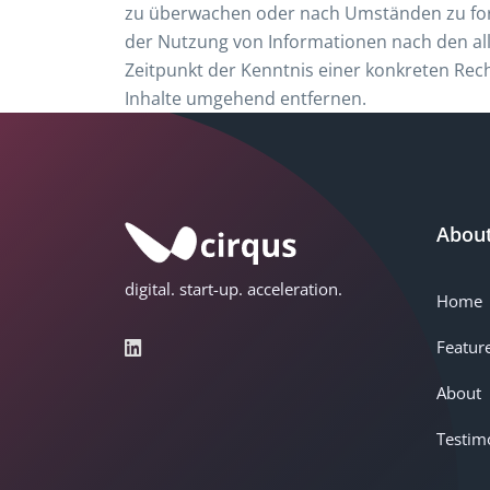
zu überwachen oder nach Umständen zu forsc
der Nutzung von Informationen nach den all
Zeitpunkt der Kenntnis einer konkreten Re
Inhalte umgehend entfernen.
Abou
digital. start-up. acceleration.
Home
Featur
About
Testim