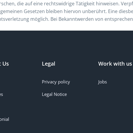
hen, die auf eine rechtswidrige Tätigkeit hinweisen. Verp
gemeinen Gesetzen bleiben hiervon unberührt. Eine diesbe
chtsverletzung möglich. Bei Bekanntwerden von entspreche
t Us
Legal
Work with us
Privacy policy
Jobs
es
Legal Notice
onial